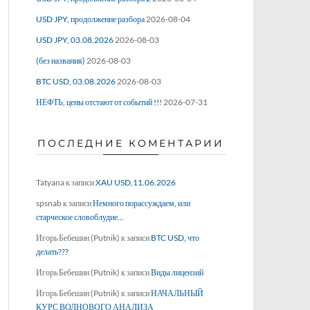
USD JPY, продолжение разбора
2026-08-04
USD JPY, 03.08.2026
2026-08-03
(без названия)
2026-08-03
BTC USD, 03.08.2026
2026-08-03
НЕФТЬ, цены отстают от событий !!!
2026-07-31
ПОСЛЕДНИЕ КОМЕНТАРИИ
Tatyana
к записи
XAU USD,11.06.2026
spsnab
к записи
Немного порассуждаем, или
старческое словоблудие…
Игорь Бебешин (Putnik)
к записи
BTC USD, что
делать???
Игорь Бебешин (Putnik)
к записи
Виды лицензий
Игорь Бебешин (Putnik)
к записи
НАЧАЛЬНЫЙ
КУРС ВОЛНОВОГО АНАЛИЗА