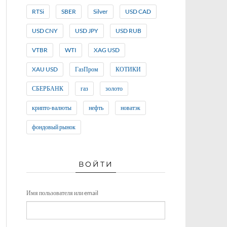
RTSi
SBER
Silver
USD CAD
USD CNY
USD JPY
USD RUB
VTBR
WTI
XAG USD
XAU USD
ГазПром
КОТИКИ
СБЕРБАНК
газ
золото
крипто-валюты
нефть
новатэк
фондовый рынок
ВОЙТИ
Имя пользователя или email