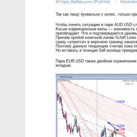
Игорь Бебешин (Putnik)
Коммен
Так как пишу буквально с колес, только пр
Чтобы понять ситуацию в паре AUD USD сл
Косые коррекционные вилы — значимость г
преобладает. Что и подтверждается ценов
Причём пробой конечной линии Schiff Lin
сразу «упрется» в верхнюю границу канала
Поэтому данную тенденцию считаю пока от
Но вставать в позиции Sell вообще прежде
Пара EUR USD также двойное ограничение 
младше.