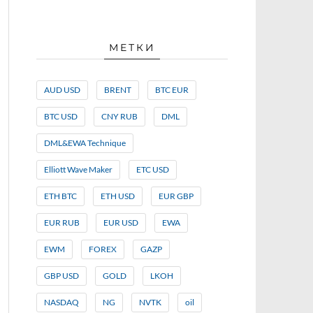
МЕТКИ
AUD USD
BRENT
BTC EUR
BTC USD
CNY RUB
DML
DML&EWA Technique
Elliott Wave Maker
ETC USD
ETH BTC
ETH USD
EUR GBP
EUR RUB
EUR USD
EWA
EWM
FOREX
GAZP
GBP USD
GOLD
LKOH
NASDAQ
NG
NVTK
oil