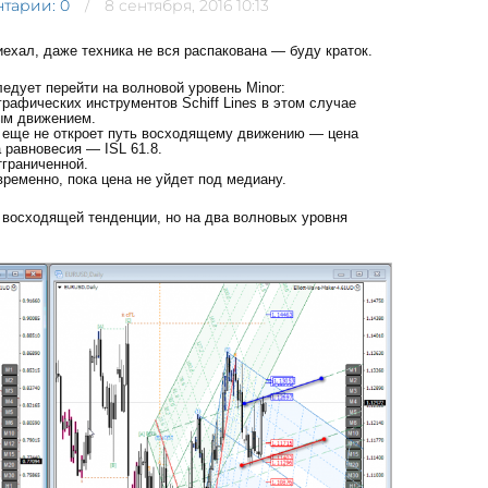
тарии: 0
8 сентября, 2016 10:13
иехал, даже техника не вся распакована — буду краток.
едует перейти на волновой уровень Minor:
рафических инструментов Schiff Lines в этом случае
ым движением.
es еще не откроет путь восходящему движению — цена
 равновесия — ISL 61.8.
граниченной.
временно, пока цена не уйдет под медиану.
восходящей тенденции, но на два волновых уровня