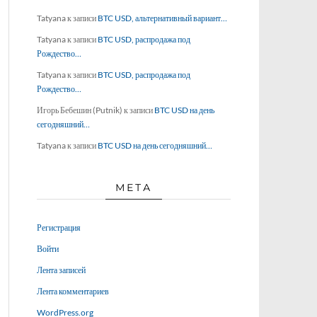
Tatyana
к записи
BTC USD, альтернативный вариант…
Tatyana
к записи
BTC USD, распродажа под
Рождество…
Tatyana
к записи
BTC USD, распродажа под
Рождество…
Игорь Бебешин (Putnik)
к записи
BTC USD на день
сегодняшний…
Tatyana
к записи
BTC USD на день сегодняшний…
МЕТА
Регистрация
Войти
Лента записей
Лента комментариев
WordPress.org