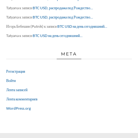
Tatyana
к записи
BTC USD, распродажа под Рождество…
Tatyana
к записи
BTC USD, распродажа под Рождество…
Игорь Бебешин (Putnik)
к записи
BTC USD на день сегодняшний…
Tatyana
к записи
BTC USD на день сегодняшний…
МЕТА
Регистрация
Войти
Лента записей
Лента комментариев
WordPress.org