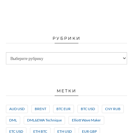
РУБРИКИ
МЕТКИ
AUD USD
BRENT
BTC EUR
BTC USD
CNY RUB
DML
DML&EWA Technique
Elliott Wave Maker
ETC USD
ETH BTC
ETH USD
EUR GBP