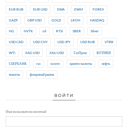
EUR RUB
EUR USD
EWA
EWM
FOREX
GAZP
GBP USD
GOLD
LKOH
NASDAQ
NG
NVTK
oil
RTSi
SBER
Silver
USD CAD
USD CNY
USD JPY
USD RUB
VTBR
WTI
XAG USD
XAU USD
ГазПром
КОТИКИ
СБЕРБАНК
газ
золото
крипто-валюты
нефть
новатэк
фондовый рынок
ВОЙТИ
Имя пользователя или email