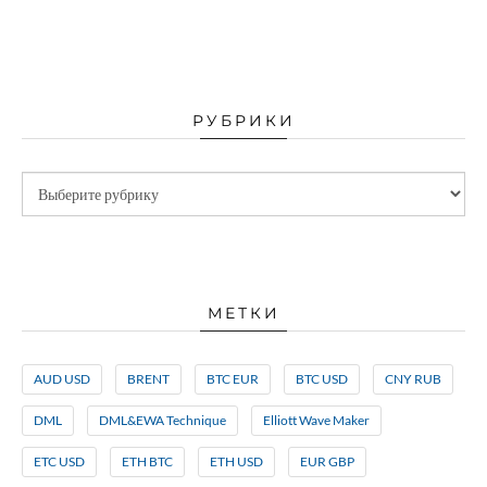
РУБРИКИ
МЕТКИ
AUD USD
BRENT
BTC EUR
BTC USD
CNY RUB
DML
DML&EWA Technique
Elliott Wave Maker
ETC USD
ETH BTC
ETH USD
EUR GBP