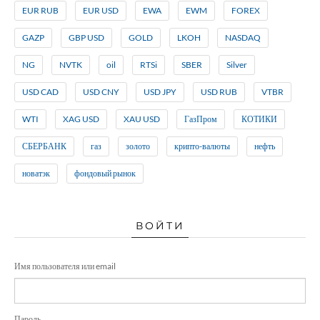
EUR RUB
EUR USD
EWA
EWM
FOREX
GAZP
GBP USD
GOLD
LKOH
NASDAQ
NG
NVTK
oil
RTSi
SBER
Silver
USD CAD
USD CNY
USD JPY
USD RUB
VTBR
WTI
XAG USD
XAU USD
ГазПром
КОТИКИ
СБЕРБАНК
газ
золото
крипто-валюты
нефть
новатэк
фондовый рынок
ВОЙТИ
Имя пользователя или email
Пароль