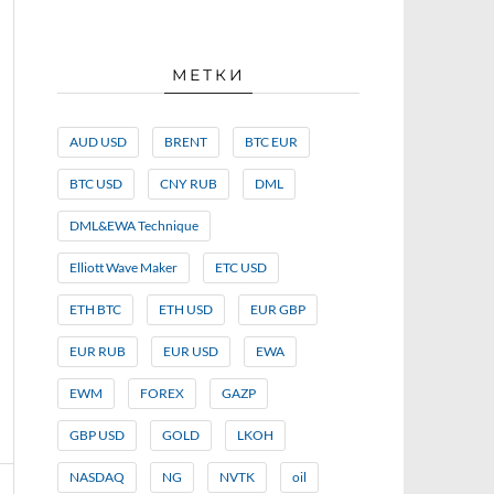
МЕТКИ
AUD USD
BRENT
BTC EUR
BTC USD
CNY RUB
DML
DML&EWA Technique
Elliott Wave Maker
ETC USD
ETH BTC
ETH USD
EUR GBP
EUR RUB
EUR USD
EWA
EWM
FOREX
GAZP
GBP USD
GOLD
LKOH
NASDAQ
NG
NVTK
oil