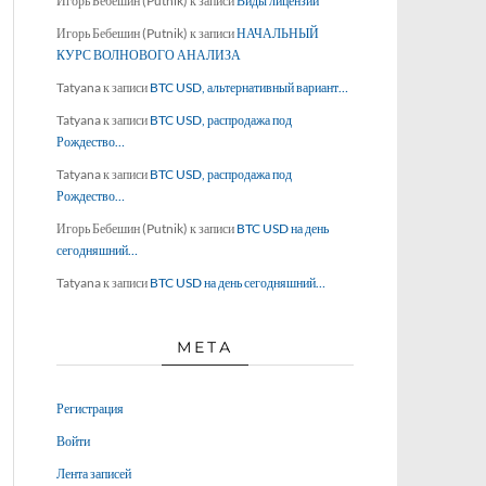
Игорь Бебешин (Putnik)
к записи
Виды лицензий
Игорь Бебешин (Putnik)
к записи
НАЧАЛЬНЫЙ
КУРС ВОЛНОВОГО АНАЛИЗА
Tatyana
к записи
BTC USD, альтернативный вариант…
Tatyana
к записи
BTC USD, распродажа под
Рождество…
Tatyana
к записи
BTC USD, распродажа под
Рождество…
Игорь Бебешин (Putnik)
к записи
BTC USD на день
сегодняшний…
Tatyana
к записи
BTC USD на день сегодняшний…
МЕТА
Регистрация
Войти
Лента записей