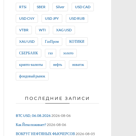
RTSi
SBER
Silver
USD CAD
USD CNY
USD JPY
USD RUB
VTBR
WTI
XAG USD
XAU USD
ГазПром
КОТИКИ
СБЕРБАНК
газ
золото
крипто-валюты
нефть
новатэк
фондовый рынок
ПОСЛЕДНИЕ ЗАПИСИ
BTC USD, 06.08.2026
2026-08-06
Как Йена поживает?
2026-08-06
ВОКРУГ НЕФТЯНЫХ ФЬЮЧЕРСОВ
2026-08-05