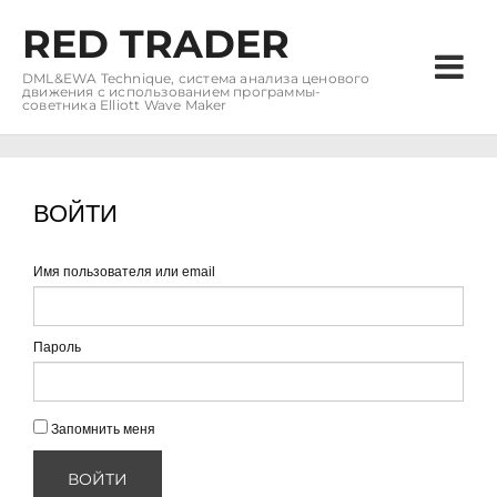
RED TRADER
DML&EWA Technique, система анализа ценового
движения с использованием программы-
советника Elliott Wave Maker
ВОЙТИ
Имя пользователя или email
Пароль
Запомнить меня
ВОЙТИ