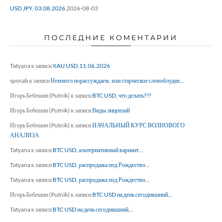
USD JPY, 03.08.2026
2026-08-03
ПОСЛЕДНИЕ КОМЕНТАРИИ
Tatyana
к записи
XAU USD,11.06.2026
spsnab
к записи
Немного порассуждаем, или старческое словоблудие…
Игорь Бебешин (Putnik)
к записи
BTC USD, что делать???
Игорь Бебешин (Putnik)
к записи
Виды лицензий
Игорь Бебешин (Putnik)
к записи
НАЧАЛЬНЫЙ КУРС ВОЛНОВОГО
АНАЛИЗА
Tatyana
к записи
BTC USD, альтернативный вариант…
Tatyana
к записи
BTC USD, распродажа под Рождество…
Tatyana
к записи
BTC USD, распродажа под Рождество…
Игорь Бебешин (Putnik)
к записи
BTC USD на день сегодняшний…
Tatyana
к записи
BTC USD на день сегодняшний…