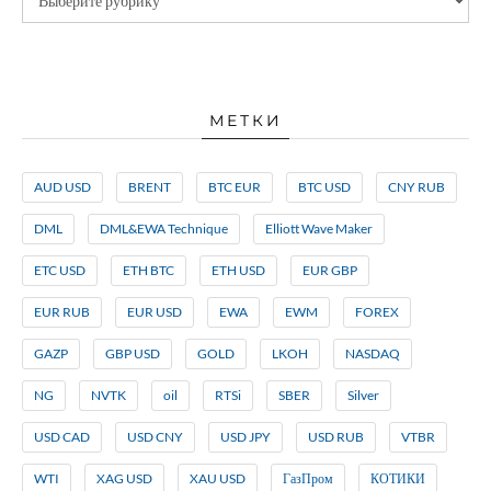
МЕТКИ
AUD USD
BRENT
BTC EUR
BTC USD
CNY RUB
DML
DML&EWA Technique
Elliott Wave Maker
ETC USD
ETH BTC
ETH USD
EUR GBP
EUR RUB
EUR USD
EWA
EWM
FOREX
GAZP
GBP USD
GOLD
LKOH
NASDAQ
NG
NVTK
oil
RTSi
SBER
Silver
USD CAD
USD CNY
USD JPY
USD RUB
VTBR
WTI
XAG USD
XAU USD
ГазПром
КОТИКИ